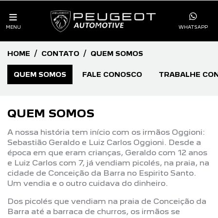
MENU
WHATSAPP
HOME
CONTATO
QUEM SOMOS
QUEM SOMOS
FALE CONOSCO
TRABALHE CO
QUEM SOMOS
A nossa história tem início com os irmãos Oggioni:
Sebastião Geraldo e Luiz Carlos Oggioni. Desde a
época em que eram crianças, Geraldo com 12 anos
e Luiz Carlos com 7, já vendiam picolés, na praia, na
cidade de Conceição da Barra no Espirito Santo.
Um vendia e o outro cuidava do dinheiro.
Dos picolés que vendiam na praia de Conceição da
Barra até a barraca de churros, os irmãos se