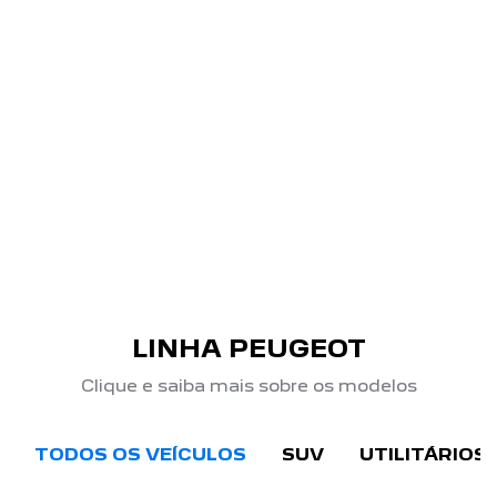
PRODUTOR RURAL
Se você é um produtor rural e busca um veículo que
te acompanhe no dia a dia no campo, entre em
contato conosco e receba atendimento
especializado e descontos exclusivos
disponibilizados pela nossa concessionária.
SAIBA MAIS
Peugeot Automotive - Cabo Frio
Avenida América Central, 1180, de 1000 a 1888 -