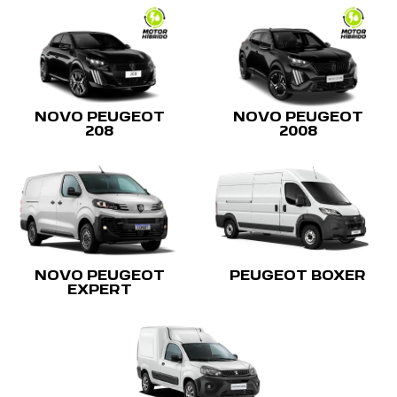
lado par - Praia do Siqueira
Cabo Frio - Rio de Janeiro
COMO CHEGAR
Venda de veículos
(22) 99615-7779
Pós Vendas
(22) 99615-7779
HORÁRIOS DE FUNCIONAMENTO
Geral
De segunda a sexta, das 8h às 18h.
Sábado, das 9h às 14h.
Mais informações sobre essa loja